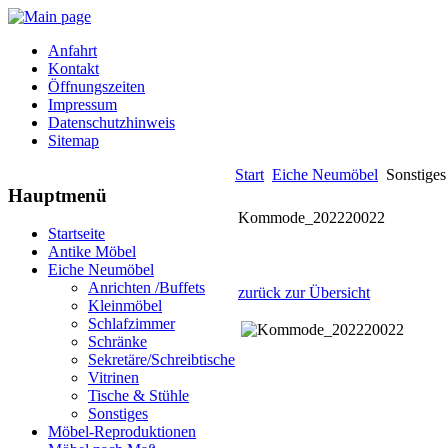
Anfahrt
Kontakt
Öffnungszeiten
Impressum
Datenschutzhinweis
Sitemap
Start
Eiche Neumöbel
Sonstiges
Hauptmenü
Kommode_202220022
Startseite
Antike Möbel
Eiche Neumöbel
Anrichten /Buffets
zurück zur Übersicht
Kleinmöbel
Schlafzimmer
Schränke
Sekretäre/Schreibtische
Vitrinen
Tische & Stühle
Sonstiges
Möbel-Reproduktionen