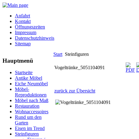
Anfahrt
Kontakt
Öffnungszeiten
Impressum
Datenschutzhinweis
Sitemap
Start
Steinfiguren
Hauptmenü
Vogeltränke_5051104091
Startseite
Antike Möbel
Eiche Neumöbel
Möbel-
zurück zur Übersicht
Reproduktionen
Möbel nach Maß
Restauration
Wohnaccessoires
Rund um den
Garten
Eisen im Trend
Steinfiguren