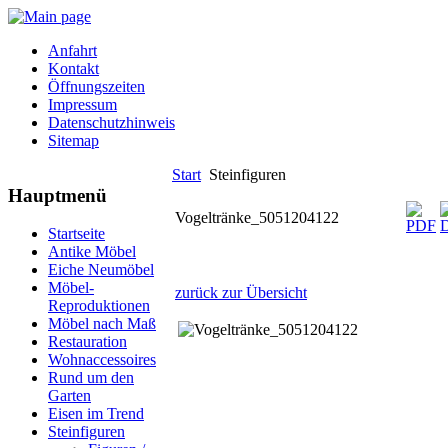
Anfahrt
Kontakt
Öffnungszeiten
Impressum
Datenschutzhinweis
Sitemap
Start
Steinfiguren
Hauptmenü
Vogeltränke_5051204122
Startseite
Antike Möbel
Eiche Neumöbel
Möbel-
zurück zur Übersicht
Reproduktionen
Möbel nach Maß
Restauration
Wohnaccessoires
Rund um den
Garten
Eisen im Trend
Steinfiguren