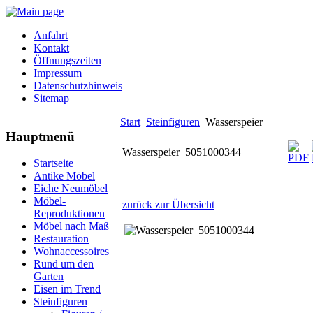
Anfahrt
Kontakt
Öffnungszeiten
Impressum
Datenschutzhinweis
Sitemap
Start
Steinfiguren
Wasserspeier
Hauptmenü
Wasserspeier_5051000344
Startseite
Antike Möbel
Eiche Neumöbel
Möbel-
zurück zur Übersicht
Reproduktionen
Möbel nach Maß
Restauration
Wohnaccessoires
Rund um den
Garten
Eisen im Trend
Steinfiguren